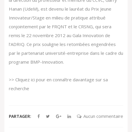
la direction du professeur et membre du CCVC,
Garry
Hanan
(UdeM), est devenu le lauréat du Prix Jeune
Innovateur/Stage en milieu de pratique attribué
conjointement par le
FRQNT
et le
CRSNG
, qui sera
remis le 22 novembre 2012 au Gala Innovation de
l’
ADRIQ
. Ce prix souligne les retombées engendrées
par le partenariat université-entreprise dans le cadre du
programe BMP-Innovation.
>> Cliquez ici pour en connaître davantage sur sa
recherche
Aucun commentaire
PARTAGER: