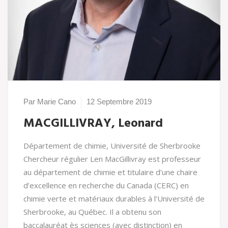
Par Marie Cano
12 Septembre 2019
MACGILLIVRAY, Leonard
Département de chimie, Université de Sherbrooke
Chercheur régulier Len MacGillivray est professeur
au département de chimie et titulaire d’une chaire
d’excellence en recherche du Canada (CERC) en
chimie verte et matériaux durables à l’Université de
Sherbrooke, au Québec. Il a obtenu son
baccalauréat ès sciences (avec distinction) en